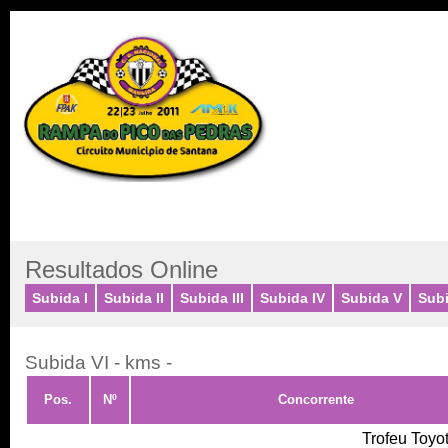
Resultados
Lista de Inscritos
Lista de Participantes
Resultados Online
Subida I
Subida II
Subida III
Subida IV
Subida V
Subi
Subida VI - kms -
Pos.
Nº
Concorrente
Trofeu Toyot