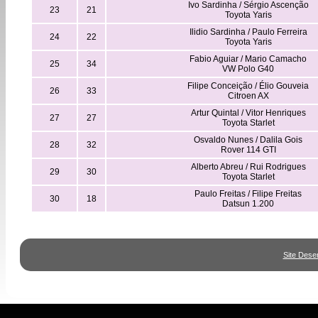
Ivo Sardinha / Sérgio Ascenção
23
21
Toyota Yaris
Ilidio Sardinha / Paulo Ferreira
24
22
Toyota Yaris
Fabio Aguiar / Mario Camacho
25
34
VW Polo G40
Filipe Conceição / Élio Gouveia
26
33
Citroen AX
Artur Quintal / Vitor Henriques
27
27
Toyota Starlet
Osvaldo Nunes / Dalila Gois
28
32
Rover 114 GTI
Alberto Abreu / Rui Rodrigues
29
30
Toyota Starlet
Paulo Freitas / Filipe Freitas
30
18
Datsun 1.200
Site Dese