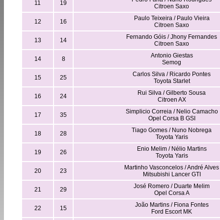
11
19
Citroen Saxo
Paulo Teixeira / Paulo Vieira
12
16
Citroen Saxo
Fernando Góis / Jhony Fernandes
13
14
Citroen Saxo
Antonio Giestas
14
8
Semog
Carlos Silva / Ricardo Pontes
15
25
Toyota Starlet
Rui Silva / Gilberto Sousa
16
24
Citroen AX
Simplicio Correia / Nelio Camacho
17
35
Opel Corsa B GSI
Tiago Gomes / Nuno Nobrega
18
28
Toyota Yaris
Enio Melim / Nélio Martins
19
26
Toyota Yaris
Martinho Vasconcelos / André Alves
20
23
Mitsubishi Lancer GTI
José Romero / Duarte Melim
21
29
Opel Corsa A
João Martins / Fiona Fontes
22
15
Ford Escort MK