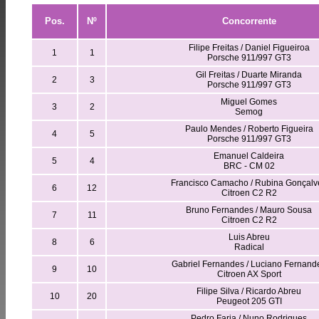
Pos.
Nº
Concorrente
Filipe Freitas / Daniel Figueiroa
1
1
Porsche 911/997 GT3
Gil Freitas / Duarte Miranda
2
3
Porsche 911/997 GT3
Miguel Gomes
3
2
Semog
Paulo Mendes / Roberto Figueira
4
5
Porsche 911/997 GT3
Emanuel Caldeira
5
4
BRC - CM 02
Francisco Camacho / Rubina Gonçalv
6
12
Citroen C2 R2
Bruno Fernandes / Mauro Sousa
7
11
Citroen C2 R2
Luis Abreu
8
6
Radical
Gabriel Fernandes / Luciano Fernand
9
10
Citroen AX Sport
Filipe Silva / Ricardo Abreu
10
20
Peugeot 205 GTI
Pedro Faria / Nuno Rodrigues