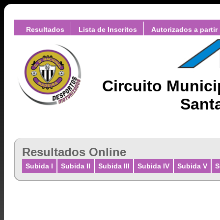
Resultados
Lista de Inscritos
Autorizados a partir
Circuito Munic
Santa
Resultados Online
Subida I
Subida II
Subida III
Subida IV
Subida V
S