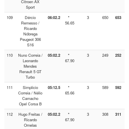
Citroen AX
Sport
109
Dércio
06:02.2
*
3
650
653
Remesso /
56.65
Ricardo
Nóbrega
Peugeot 306
S16
110
Nuno Correia /
05:02.2
*
3
249
252
Leonardo
67.90
Mendes
Renault 5 GT
Turbo
111
Simplicio
05:12.5
*
3
589
592
Correia / Nélio
65.66
Camacho
Opel Corsa B
112
Hugo Freitas /
05:02.2
*
3
308
311
Ricardo
67.90
Ornelas