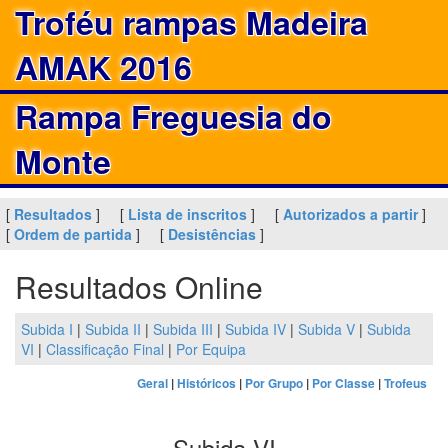
Troféu rampas Madeira
AMAK 2016
Rampa Freguesia do
Monte
[
Resultados
]
[
Lista de inscritos
]
[
Autorizados a partir
]
[
Ordem de partida
]
[
Desistências
]
Resultados Online
Subida I
|
Subida II
|
Subida III
|
Subida IV
|
Subida V
|
Subida
VI
|
Classificação Final
|
Por Equipa
Geral
|
Históricos
|
Por Grupo
|
Por Classe
|
Trofeus
Subida VI