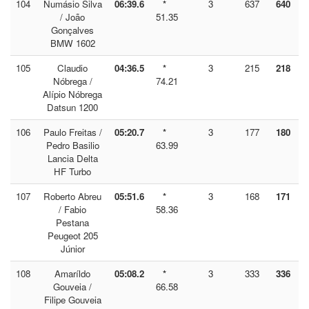
104
Numásio Silva
06:39.6
*
3
637
640
/ João
51.35
Gonçalves
BMW 1602
105
Claudio
04:36.5
*
3
215
218
Nóbrega /
74.21
Alípio Nóbrega
Datsun 1200
106
Paulo Freitas /
05:20.7
*
3
177
180
Pedro Basilio
63.99
Lancia Delta
HF Turbo
107
Roberto Abreu
05:51.6
*
3
168
171
/ Fabio
58.36
Pestana
Peugeot 205
Júnior
108
Amaríldo
05:08.2
*
3
333
336
Gouveia /
66.58
Filipe Gouveia