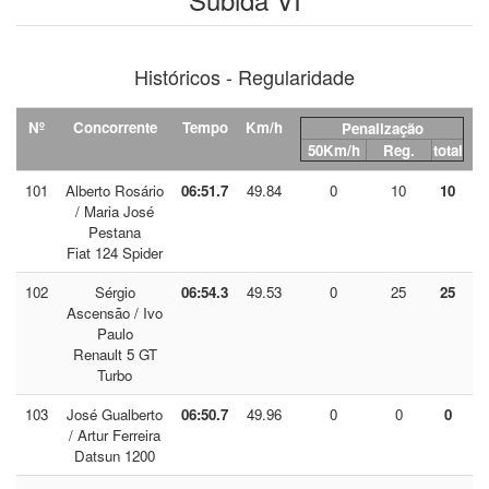
Históricos - Regularidade
Nº
Concorrente
Tempo
Km/h
Penalização
50Km/h
Reg.
total
101
Alberto Rosário
06:51.7
49.84
0
10
10
/ Maria José
Pestana
Fiat 124 Spider
102
Sérgio
06:54.3
49.53
0
25
25
Ascensão / Ivo
Paulo
Renault 5 GT
Turbo
103
José Gualberto
06:50.7
49.96
0
0
0
/ Artur Ferreira
Datsun 1200