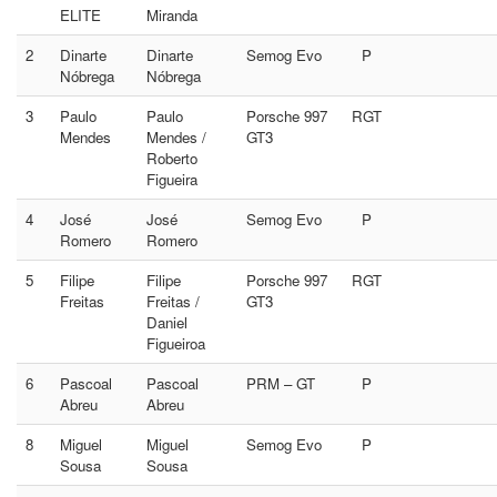
ELITE
Miranda
2
Dinarte
Dinarte
Semog Evo
P
Nóbrega
Nóbrega
3
Paulo
Paulo
Porsche 997
RGT
Mendes
Mendes /
GT3
Roberto
Figueira
4
José
José
Semog Evo
P
Romero
Romero
5
Filipe
Filipe
Porsche 997
RGT
Freitas
Freitas /
GT3
Daniel
Figueiroa
6
Pascoal
Pascoal
PRM – GT
P
Abreu
Abreu
8
Miguel
Miguel
Semog Evo
P
Sousa
Sousa