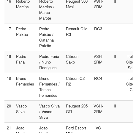
16
Roberto
Roberto
Peugeot 306
VSH-
II
Martins
Martins /
Maxi
2RM
Marco
Marote
17
Pedro
Pedro
Renault Clio
RC3
Paixão
Paixão /
R3
Catarina
Paixão
18
Pedro
Pedro Faria
Citroen
VSH-
II
tro
Faria
/ Nuno
Saxo
2RM
Citr
Rodrigues
Sa
19
Bruno
Bruno
Citroen C2
RC4
tro
Fernandes
Fernandes /
R2
Citr
Tomas
C
Fernandes
20
Vasco
Vasco Silva
Peugeot 205
VSH-
II
Silva
/ Vasco
GTI
2RM
Silva
21
Joao
Joao
Ford Escort
VC