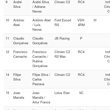
9
André
André Silva
Citroen C2
RC4
tro
Silva
/ Adriana
Citr
Neves
C
10
António
António Abel
Ford Escort
VSH-
III
Abel
/ Luís
RS
4RM
Neves
11
Claudio
Claudio
JB Racing
P
Gonçalves
Gonçalves
12
Francisco
Francisco
Citroen C2
RC4
tro
Camacho
Camacho /
R2 Max
Citr
Rubina
C
Gonçalves
14
Filipe
Filipe Silva /
Citroen C2
RC4
tro
Silva
Carlos
Citr
Pestana
C
15
Joao
Joao
Lotus Elan
VC
Marrafa
Marrafa /
Artur Franca