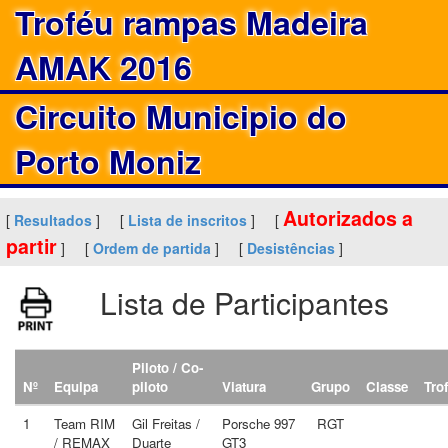
Troféu rampas Madeira
AMAK 2016
Circuito Municipio do
Porto Moniz
Autorizados a
[
Resultados
]
[
Lista de inscritos
]
[
partir
]
[
Ordem de partida
]
[
Desistências
]
Lista de Participantes
Piloto / Co-
Nº
Equipa
piloto
Viatura
Grupo
Classe
Tro
1
Team RIM
Gil Freitas /
Porsche 997
RGT
/ REMAX
Duarte
GT3