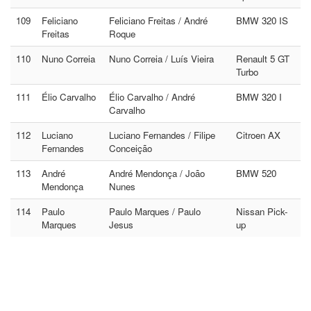
109
Feliciano
Feliciano Freitas / André
BMW 320 IS
Freitas
Roque
110
Nuno Correia
Nuno Correia / Luís Vieira
Renault 5 GT
Turbo
111
Élio Carvalho
Élio Carvalho / André
BMW 320 I
Carvalho
112
Luciano
Luciano Fernandes / Filipe
Citroen AX
Fernandes
Conceição
113
André
André Mendonça / João
BMW 520
Mendonça
Nunes
114
Paulo
Paulo Marques / Paulo
Nissan Pick-
Marques
Jesus
up