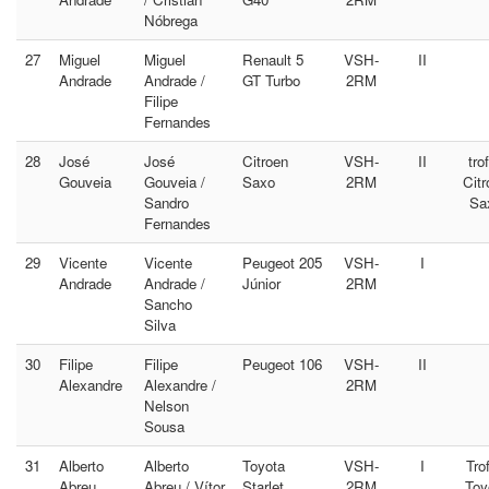
Nóbrega
27
Miguel
Miguel
Renault 5
VSH-
II
Andrade
Andrade /
GT Turbo
2RM
Filipe
Fernandes
28
José
José
Citroen
VSH-
II
tro
Gouveia
Gouveia /
Saxo
2RM
Citr
Sandro
Sa
Fernandes
29
Vicente
Vicente
Peugeot 205
VSH-
I
Andrade
Andrade /
Júnior
2RM
Sancho
Silva
30
Filipe
Filipe
Peugeot 106
VSH-
II
Alexandre
Alexandre /
2RM
Nelson
Sousa
31
Alberto
Alberto
Toyota
VSH-
I
Tro
Abreu
Abreu / Vítor
Starlet
2RM
Toy