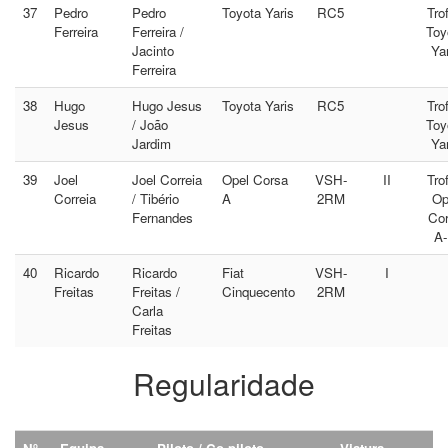
37
Pedro
Pedro
Toyota Yaris
RC5
Tro
Ferreira
Ferreira /
Toy
Jacinto
Yar
Ferreira
38
Hugo
Hugo Jesus
Toyota Yaris
RC5
Tro
Jesus
/ João
Toy
Jardim
Yar
39
Joel
Joel Correia
Opel Corsa
VSH-
II
Tro
Correia
/ Tibério
A
2RM
Op
Fernandes
Co
A
40
Ricardo
Ricardo
Fiat
VSH-
I
Freitas
Freitas /
Cinquecento
2RM
Carla
Freitas
Regularidade