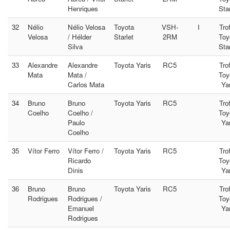
Henriques
Star
32
Nélio
Nélio Velosa
Toyota
VSH-
I
Tro
Velosa
/ Hélder
Starlet
2RM
Toy
Silva
Star
33
Alexandre
Alexandre
Toyota Yaris
RC5
Tro
Mata
Mata /
Toy
Carlos Mata
Yar
34
Bruno
Bruno
Toyota Yaris
RC5
Tro
Coelho
Coelho /
Toy
Paulo
Yar
Coelho
35
Vítor Ferro
Vítor Ferro /
Toyota Yaris
RC5
Tro
Ricardo
Toy
Dinis
Yar
36
Bruno
Bruno
Toyota Yaris
RC5
Tro
Rodrigues
Rodrigues /
Toy
Emanuel
Yar
Rodrigues