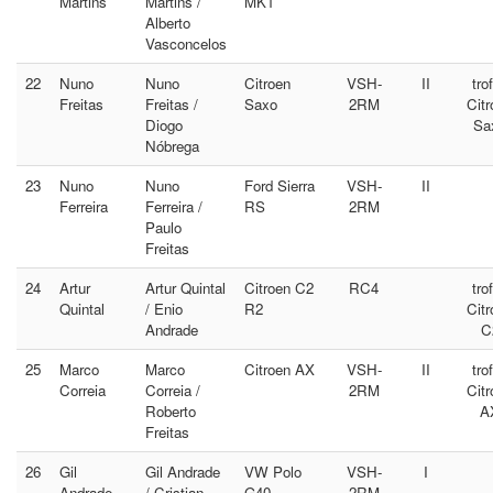
Martins
Martins /
MK1
Alberto
Vasconcelos
22
Nuno
Nuno
Citroen
VSH-
II
tro
Freitas
Freitas /
Saxo
2RM
Citr
Diogo
Sa
Nóbrega
23
Nuno
Nuno
Ford Sierra
VSH-
II
Ferreira
Ferreira /
RS
2RM
Paulo
Freitas
24
Artur
Artur Quintal
Citroen C2
RC4
tro
Quintal
/ Enio
R2
Citr
Andrade
C
25
Marco
Marco
Citroen AX
VSH-
II
tro
Correia
Correia /
2RM
Citr
Roberto
A
Freitas
26
Gil
Gil Andrade
VW Polo
VSH-
I
Andrade
/ Cristian
G40
2RM