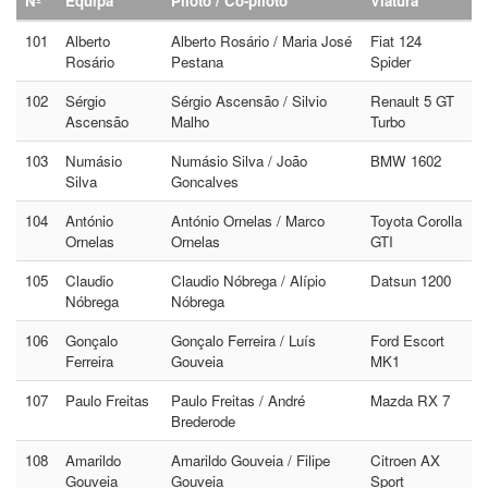
Nº
Equipa
Piloto / Co-piloto
Viatura
101
Alberto
Alberto Rosário / Maria José
Fiat 124
Rosário
Pestana
Spider
102
Sérgio
Sérgio Ascensão / Silvio
Renault 5 GT
Ascensão
Malho
Turbo
103
Numásio
Numásio Silva / João
BMW 1602
Silva
Goncalves
104
António
António Ornelas / Marco
Toyota Corolla
Ornelas
Ornelas
GTI
105
Claudio
Claudio Nóbrega / Alípio
Datsun 1200
Nóbrega
Nóbrega
106
Gonçalo
Gonçalo Ferreira / Luís
Ford Escort
Ferreira
Gouveia
MK1
107
Paulo Freitas
Paulo Freitas / André
Mazda RX 7
Brederode
108
Amarildo
Amarildo Gouveia / Filipe
Citroen AX
Gouveia
Gouveia
Sport